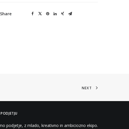
Share
NEXT
 PODJETJU
mo podjetje, z mlado, kreativno in ambiciozno ekipo.