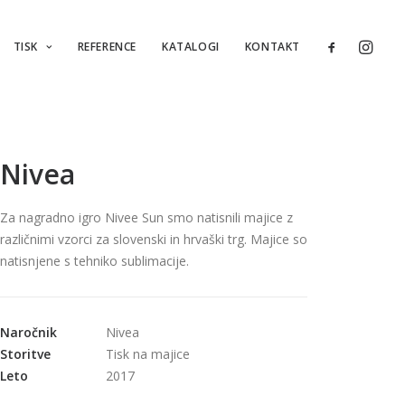
TISK
REFERENCE
KATALOGI
KONTAKT
Nivea
Za nagradno igro Nivee Sun smo natisnili majice z
različnimi vzorci za slovenski in hrvaški trg. Majice so
natisnjene s tehniko sublimacije.
Naročnik
Nivea
Storitve
Tisk na majice
Leto
2017