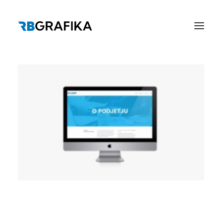
DOMOV
GRAFIČNO OBLIKOVANJE
TISK
REFERENCE
KATALOGI
KONTAKT