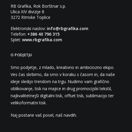
RB Grafika, Rok Borštnar s.p.
Ulica XIV divizije 8
3272 RImske Toplice
Elektronski naslov:
info@rbgrafika.com
Telefon:
+386 40 796 315
Splet:
www.rbgrafika.com
O PODJETJU
Smo podjetje, z mlado, kreativno in ambiciozno ekipo.
Ves čas skrbimo, da smo v koraku s časom in, da naše
ideje sledijo trendom na trgu. Nudimo vam grafično
oblikovanje, tisk na majice in drug promocijski tekstil,
najkvalitetnejši digitalni tisk, offset tisk, sublimacijo ter
velikoformatni tisk.
Naj postane vaš posel, naš navdih.