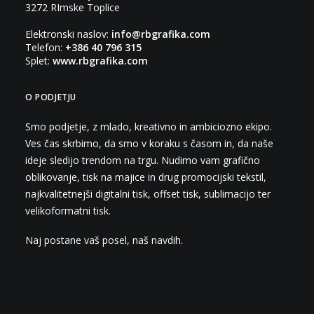
3272 RImske Toplice
Elektronski naslov:
info@rbgrafika.com
Telefon:
+386 40 796 315
Splet:
www.rbgrafika.com
O PODJETJU
Smo podjetje, z mlado, kreativno in ambiciozno ekipo.
Ves čas skrbimo, da smo v koraku s časom in, da naše
ideje sledijo trendom na trgu. Nudimo vam grafično
oblikovanje, tisk na majice in drug promocijski tekstil,
najkvalitetnejši digitalni tisk, offset tisk, sublimacijo ter
velikoformatni tisk.
Naj postane vaš posel, naš navdih.