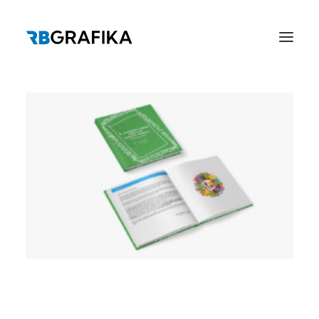
DOMOV
GRAFIČNO OBLIKOVANJE
TISK
REFERENCE
KATALOGI
KONTAKT